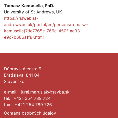
Tomasz Kamusella, PhD.
University of St Andrews, UK
https://risweb.st-
andrews.ac.uk/portal/en/persons/tomasz-
kamusella(7de7765e-766c-450f-aa93-
e9c7b686a1f8).html
Dúbravská cesta 9
Bratislava, 841 04
Slovensko
e-mail:
juraj.marusiak@savba.sk
tel:
+421 254 789 724
fax:
+421 254 789 726
Ochrana osobných údajov