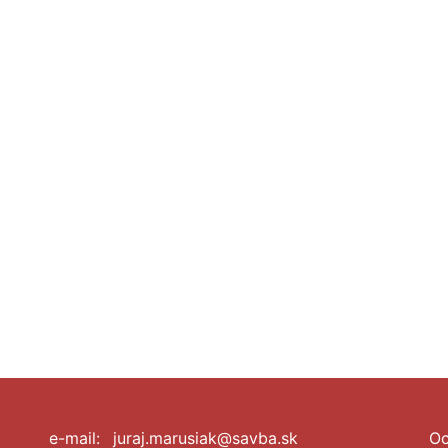
e-mail:
juraj.marusiak@savba.sk
Oc