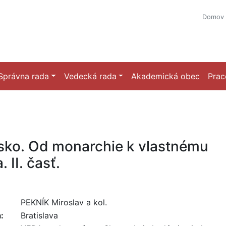
Domov
Správna rada
Vedecká rada
Akademická obec
Prac
sko. Od monarchie k vlastnému
. II. časť.
PEKNÍK Miroslav a kol.
:
Bratislava