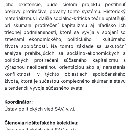
jeho existencie, bude cieľom projektu postihnúť
prejavy protirečivej povahy tohto systému. Historický
materializmus i ďalšie sociálno-kritické teórie uplatňujú
pri skúmaní protirečení kapitalizmu aj hľadisko ich
triednej podmienenosti, ktoré sa vyvíja v spojení so
zmenami ekonomického, politického i kultúrneho
života spoločnosti. Na tomto základe sa uskutoční
analýza prehlbujúcich sa sociálno-ekonomických a
politických protirečení súčasného kapitalizmu s
výraznou neoliberálnou orientáciou ako aj narastania
konfliktnosti v týchto oblastiach spoločenského
života, ktorá je súčasťou komplexného skúmania stavu
a tendencií vývoja súčasného sveta.
Koordinátor:
Ústav politických vied SAV, v.v.i.
Členovia riešiteľského kolektívu:
Ústav politických vied SAV, v.v.i.: